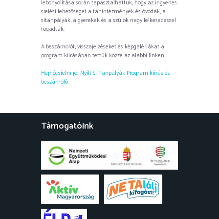
lebonyolítása során tapasztalhattuk, hogy az ingyenes
síelési lehetőséget a tanintézmények és óvodák, a
sítanpályák, a gyerekek és a szülők nagy lelkesedéssel
fogadták.
A beszámolót, visszajelzéseket és képgalériákat a
program kiírásában tettük közzé az alábbi linken:
Hejhó, síelni jó! Nyílt Sí Tanpályák Program kiírás és
beszámoló
Támogatóink