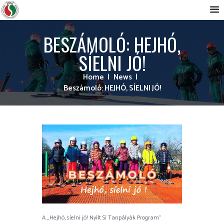
BESZÁMOLÓ: HEJHÓ,
SÍELNI JÓ!
Home
News
Beszámoló: HEJHÓ, SÍELNI JÓ!
A „Hejhó, síelni jó! Nyílt Sí Tanpályák Program”