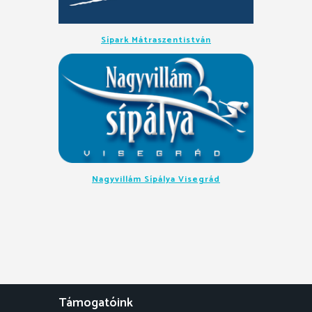
Sípark Mátraszentistván
Nagyvillám Sípálya Visegrád
Támogatóink