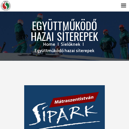
EGYÜTTMŰKÖDŐ
HAZAI SÍTEREPEK
Home
Síelőknek
Együttműködő hazai síterepek