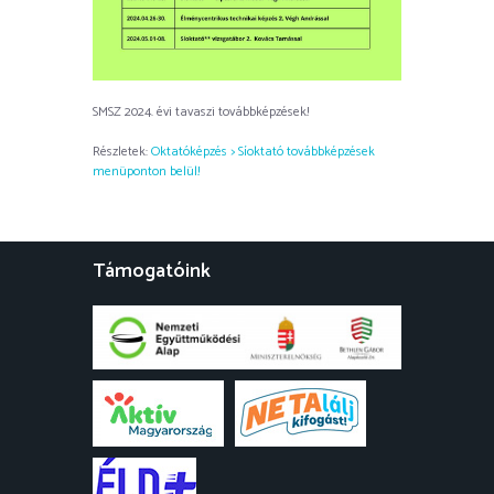
SMSZ 2024. évi tavaszi továbbképzések!
Részletek:
Oktatóképzés > Síoktató továbbképzések
menüponton belül!
Támogatóink