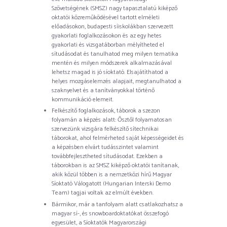
Szövetségének (SMSZ) nagy tapasztalatú kiképző
oktatói közreműködésével tartott elméleti
előadásokon, budapesti síiskolákban szervezett
gyakorlati foglalkozásokon és az egy hetes
gyakorlati és vizsgatáborban mélyítheted el
sítudásodat és tanulhatod meg milyen tematika
mentén és milyen módszerek alkalmazásával
lehetsz magad is jó síoktató. Elsajátíthatod a
helyes mozgáselemzés alapjait, megtanulhatod a
szaknyelvet és a tanítványokkal történő
kommunikáció elemeit.
Felkészítő foglalkozások, táborok a szezon
folyamán a képzés alatt: Ősztől folyamatosan
szervezünk vizsgára felkészítő sítechnikai
táborokat, ahol felmérheted saját képességeidet és
a képzésben elvárt tudásszintet valamint
továbbfejlesztheted sítudásodat. Ezekben a
táborokban is az SMSZ kiképző oktatói tanítanak,
akik közül többen is a nemzetközi hírű Magyar
Síoktató Válogatott (Hungarian Interski Demo
Team) tagjai voltak az elmúlt években.
Bármikor, már a tanfolyam alatt csatlakozhatsz a
magyar sí-, és snowboardoktatókat összefogó
egyesület, a Síoktatók Magyarországi