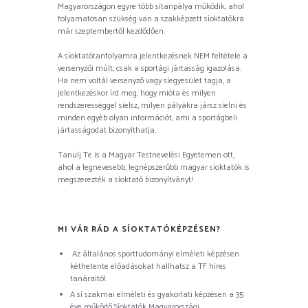
Magyarországon egyre több sítanpálya működik, ahol
folyamatosan szükség van a szakképzett síoktatókra
már szeptembertől kezdődően.
A síoktatótanfolyamra jelentkezésnek NEM feltétele a
versenyzői múlt, csak a sportági jártasság igazolása.
Ha nem voltál versenyző vagy síegyesület tagja, a
jelentkezéskor írd meg, hogy mióta és milyen
rendszerességgel síelsz, milyen pályákra jársz síelni és
minden egyéb olyan információt, ami a sportágbeli
jártasságodat bizonyíthatja.
Tanulj Te is a Magyar Testnevelési Egyetemen ott,
ahol a legnevesebb, legnépszerűbb magyar síoktatók is
megszerezték a síoktató bizonyítványt!
MI VÁR RÁD A SÍOKTATÓKÉPZÉSEN?
Az általános sporttudományi elméleti képzésen
kéthetente előadásokat hallhatsz a TF híres
tanáraitól.
A sí szakmai elméleti és gyakorlati képzésen a 35
éve működő Síoktatók Magyarországi