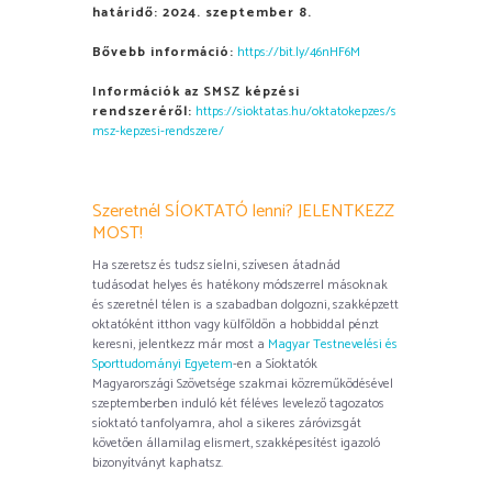
határidő: 2024. szeptember 8.
Bővebb információ:
https://bit.ly/46nHF6M
Információk az SMSZ képzési
rendszeréről:
https://sioktatas.hu/oktatokepzes/s
msz-kepzesi-rendszere/
Szeretnél SÍOKTATÓ lenni? JELENTKEZZ
MOST!
Ha szeretsz és tudsz síelni, szívesen átadnád
tudásodat helyes és hatékony módszerrel másoknak
és szeretnél télen is a szabadban dolgozni, szakképzett
oktatóként itthon vagy külföldön a hobbiddal pénzt
keresni, jelentkezz már most a
Magyar Testnevelési és
Sporttudományi Egyetem
-en a Síoktatók
Magyarországi Szövetsége szakmai közreműködésével
szeptemberben induló két féléves levelező tagozatos
síoktató tanfolyamra, ahol a sikeres záróvizsgát
követően államilag elismert, szakképesítést igazoló
bizonyítványt kaphatsz.