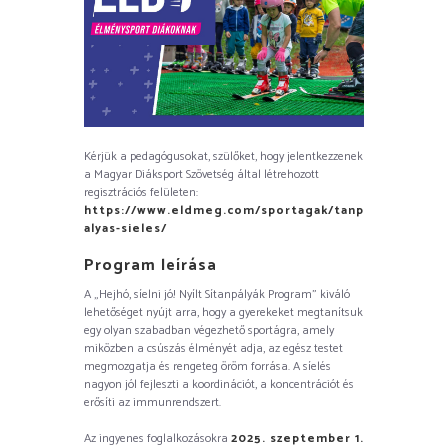
Kérjük a pedagógusokat, szülőket, hogy jelentkezzenek
a Magyar Diáksport Szövetség által létrehozott
regisztrációs felületen:
https://www.eldmeg.com/sportagak/tanp
alyas-sieles/
Program leírása
A „Hejhó, síelni jó! Nyílt Sítanpályák Program” kiváló
lehetőséget nyújt arra, hogy a gyerekeket megtanítsuk
egy olyan szabadban végezhető sportágra, amely
miközben a csúszás élményét adja, az egész testet
megmozgatja és rengeteg öröm forrása. A síelés
nagyon jól fejleszti a koordinációt, a koncentrációt és
erősíti az immunrendszert.
Az ingyenes foglalkozásokra
2025. szeptember 1.