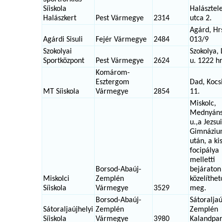
Síiskola
Halásztel
Halászkert
Pest Vármegye
2314
utca 2.
Agárd, Hr
Agárdi Sisuli
Fejér Vármegye
2484
013/9
Szokolyai
Szokolya, 
Sportközpont
Pest Vármegye
2624
u. 1222 hr
Komárom-
Esztergom
Dad, Kocs
MT Síiskola
Vármegye
2854
11.
Miskolc,
Mednyáns
u.,a Jezsu
Gimnázi
után, a ki
focipálya
melletti
Borsod-Abaúj-
bejáraton
Miskolci
Zemplén
közelíthet
Síiskola
Vármegye
3529
meg.
Borsod-Abaúj-
Sátoraljaú
Sátoraljaújhelyi
Zemplén
Zemplén
Síiskola
Vármegye
3980
Kalandpa