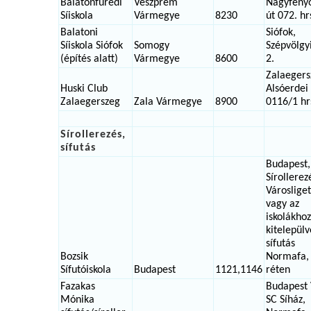
Balatonfüredi
Veszprém
Nagyfeny
Síiskola
Vármegye
8230
út 072. hr
Balatoni
Siófok,
Síiskola Siófok
Somogy
Szépvölgy
(építés alatt)
Vármegye
8600
2.
Zalaegers
Huski Club
Alsóerdei 
Zalaegerszeg
Zala Vármegye
8900
0116/1 hr
Sírollerezés,
sífutás
Budapest,
Sírollerez
Városlige
vagy az
iskolákhoz
kitelepülv
sífutás
Bozsik
Normafa,
Sífutóiskola
Budapest
1121,1146
réten
Fazakas
Budapest 
Mónika
SC Síház,