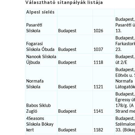
Választható sítanpályák listája
Alpesi síelés
Budapest,
Pasaréti
Pasaréti ú
Síiskola
Budapest
1026
13.
Budapest,
Fogarasi
Farkastork
Síiskola Óbuda
Budapest
1037
23.
Nanook Síiskola
Budapest,
Újbuda
Budapest
1118
út 2/E
Budapest,
Eötvös u. 
Normafa
Normafa
Síiskola
Budapest
1121
Látogatók
Budapest,
Egressy ú
Babos Síklub
178/g. (A
Zugló
Budapest
1141
Strand me
4Seasons
Budapest,
Síiskola Bókay
Szélmalo
kert
Budapest
1182
33. (Bókay