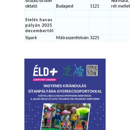
sífutás/síroller
Normafa,
oktató
Budapest
1121
rét mellet
Síelés havas
pályán 2025
decembertől
Sípark
Mátraszentistván
3225