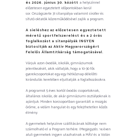
és 2026. június 30. között
a helyszínnel
előzetesen egyeztetett időpontokban kerül
sor. Országszerte 31 sítanpálya valamint síroller és
sífutó oktatók közreműködésével zajlik a program.
A síeléshez az előzetesen egyeztetett
méretű sportfelszerelést és a 2 órás
foglalkozást a sítanpályák INGYEN
biztosítják az Aktív Magyarországért
Felelős Államtitkárság támogatásával.
Várjuk azon óvodák, iskolák, gimnáziumok
jelentkezését, akik vállalják, hogy a 10-30 fős
gyerekcsoportokat egy-egy hétköznap délelőtti
kirándulás keretében eljuttatják a foglalkozásokra.
A programot 5 éves kortól óvodás csoportoknak,
általános iskolás, de akár gimnáziumi osztályoknak is
ajánljuk. Minden korcsoportban garantált a mozgás
öröme, a vidám hangulat és egy felejthetetlen közös
élmény.
A gyermekek helyszínre szállításának költsége nem
számolható el a Program terhére. (Megjegyzés: 14 éven
aluli gyermekek ingyen utazhatnak a MÁV és a Volán