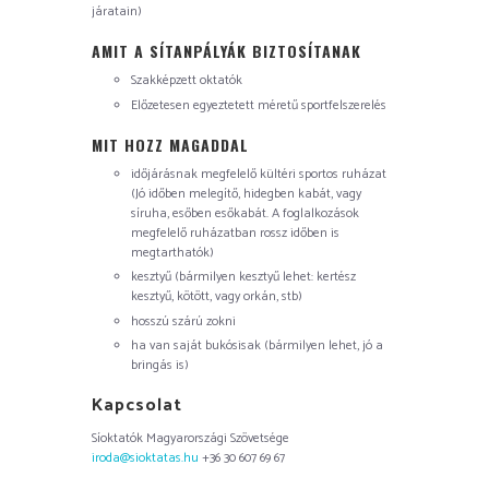
járatain)
AMIT A SÍTANPÁLYÁK BIZTOSÍTANAK
Szakképzett oktatók
Előzetesen egyeztetett méretű sportfelszerelés
MIT HOZZ MAGADDAL
időjárásnak megfelelő kültéri sportos ruházat
(Jó időben melegítő, hidegben kabát, vagy
síruha, esőben esőkabát. A foglalkozások
megfelelő ruházatban rossz időben is
megtarthatók)
kesztyű (bármilyen kesztyű lehet: kertész
kesztyű, kötött, vagy orkán, stb)
hosszú szárú zokni
ha van saját bukósisak (bármilyen lehet, jó a
bringás is)
Kapcsolat
Síoktatók Magyarországi Szövetsége
iroda@sioktatas.hu
+36 30 607 69 67