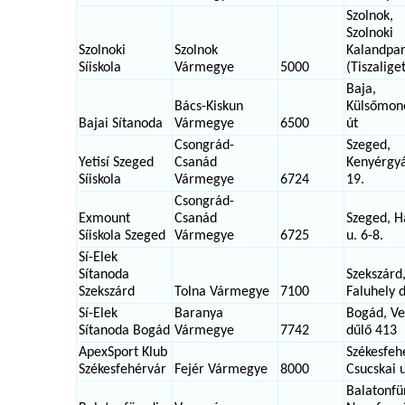
Szolnok,
Szolnoki
Szolnoki
Szolnok
Kalandpa
Síiskola
Vármegye
5000
(Tiszalige
Baja,
Bács-Kiskun
Külsőmono
Bajai Sítanoda
Vármegye
6500
út
Csongrád-
Szeged,
Yetisí Szeged
Csanád
Kenyérgyá
Síiskola
Vármegye
6724
19.
Csongrád-
Exmount
Csanád
Szeged, H
Síiskola Szeged
Vármegye
6725
u. 6-8.
Sí-Elek
Sítanoda
Szekszárd
Szekszárd
Tolna Vármegye
7100
Faluhely 
Sí-Elek
Baranya
Bogád, Ve
Sítanoda Bogád
Vármegye
7742
dűlő 413
ApexSport Klub
Székesfeh
Székesfehérvár
Fejér Vármegye
8000
Csucskai u
Balatonfü