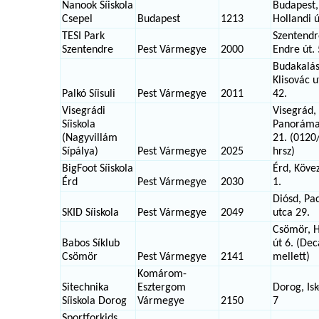
Nanook Síiskola
Budapest,
Csepel
Budapest
1213
Hollandi ú
TESI Park
Szentendr
Szentendre
Pest Vármegye
2000
Endre út.
Budakalás
Klisovác u
Palkó Síisuli
Pest Vármegye
2011
42.
Visegrádi
Visegrád,
Síiskola
Panoráma
(Nagyvillám
21. (0120
Sípálya)
Pest Vármegye
2025
hrsz)
BigFoot Síiskola
Érd, Kövez
Érd
Pest Vármegye
2030
1.
Diósd, Pac
SKID Síiskola
Pest Vármegye
2049
utca 29.
Csömör, 
Babos Síklub
út 6. (Dec
Csömör
Pest Vármegye
2141
mellett)
Komárom-
Sitechnika
Esztergom
Dorog, Isk
Síiskola Dorog
Vármegye
2150
7
Sportforkids