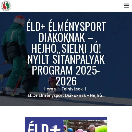
ÉLD+ ÉLMÉNYSPORT
DIÁKOKNAK –
HEJHÓ, SÍELNI JÓ!
NYÍLT SÍTANPÁLYÁK
PROGRAM 2025-
2026
Home
Felhívások
ÉLD+ Élménysport Diákoknak – Hejhó...