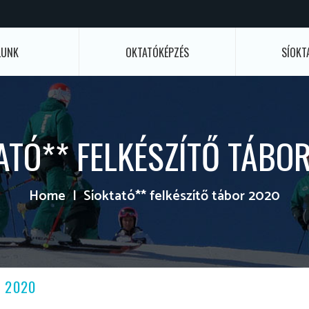
LUNK
OKTATÓKÉPZÉS
SÍOKT
ATÓ** FELKÉSZÍTŐ TÁBO
Home
Síoktató** felkészítő tábor 2020
R 2020