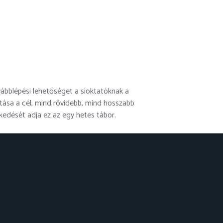
vábblépési lehetőséget a síoktatóknak a
títása a cél, mind rövidebb, mind hosszabb
ekedését adja ez az egy hetes tábor.