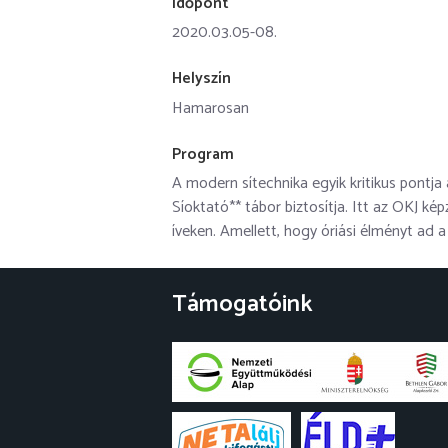
Időpont
2020.03.05-08.
Helyszín
Hamarosan
Program
A modern sítechnika egyik kritikus pontja
Síoktató** tábor biztosítja. Itt az OKJ ké
íveken. Amellett, hogy óriási élményt ad 
Támogatóink