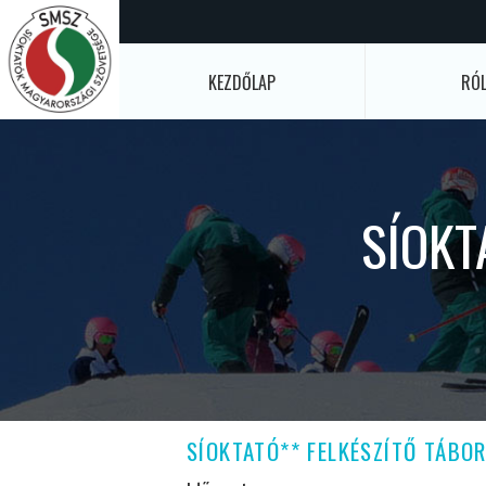
KEZDŐLAP
RÓ
SÍOKT
SÍOKTATÓ** FELKÉSZÍTŐ TÁBO