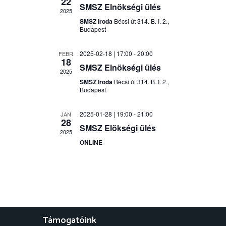
i
k
22
é
SMSZ Elnökségi ülés
i
2025
v
n
g
SMSZ Iroda
Bécsi út 314. B. I. 2.,
á
Budapest
y
l
á
a
n
s
2025-02-18 | 17:00
-
20:00
FEBR
c
18
z
é
SMSZ Elnökségi ülés
t
2025
i
z
á
SMSZ Iroda
Bécsi út 314. B. I. 2.,
s
Budapest
e
a
ó
.
t
2025-01-28 | 19:00
-
21:00
JAN
s
28
n
SMSZ Elökségi ülés
2025
n
a
ONLINE
v
é
i
z
g
e
á
Támogatóink
c