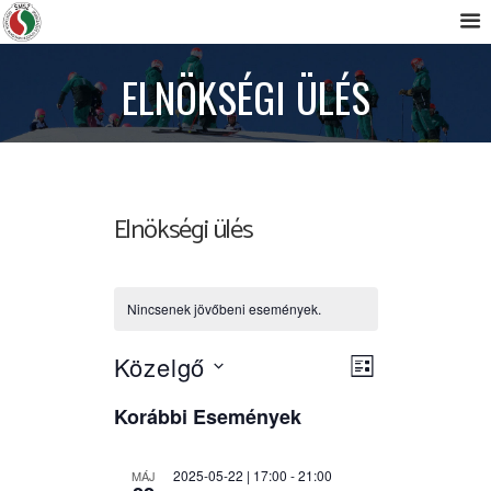
ELNÖKSÉGI ÜLÉS
Elnökségi ülés
Nincsenek jövőbeni események.
N
E
Közelgő
L
D
s
I
a
á
Korábbi Események
S
e
t
T
v
u
m
A
m
2025-05-22 | 17:00
-
21:00
MÁJ