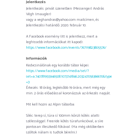
Jelentkezés
Jelentkezés: privát üzenetben (Messenger) András
Végh (maugler)
vagy a veghandras@yahoo.com mailcímen, és
Jelentkezési határidő: 2020. február 10.
A Facebook esemény (itt is jelentkezz, mert a
legfrissebb információkat itt kapod):
https://www.facebook.com/events/767119823805576/
Információk
Kedvcsinálónak egy korábbi tábor képei:
https://www.facebook.com/media/set/?
set=a.740781955946508.1073741846.203247056366670&type
=3
Érkezés: 18 óráig, legkésőbb 19 órára, mert még egy
min. 2 órás előadással koronázzuk az érkezés napját.
Mit kell hozni az Alpin táborba:
Síléc: terep sí, túra sí 100mm körüli kötés alatti
szélességgel. Freeride kötés túrafunkcióval, a síre
pontosan illeszkedő fókával. (Ha még októberben
szóltok nálam is tudtok bérelni.)