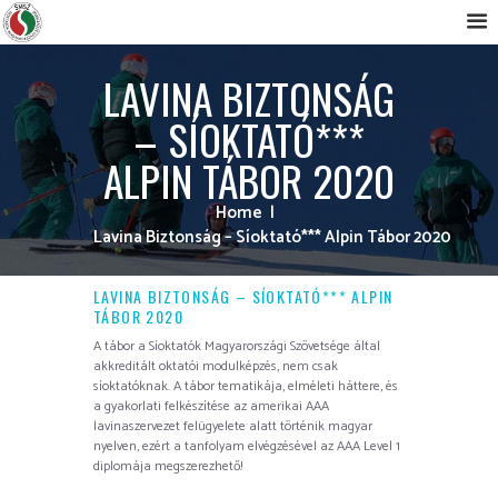
LAVINA BIZTONSÁG
– SÍOKTATÓ***
ALPIN TÁBOR 2020
Home
Lavina Biztonság – Síoktató*** Alpin Tábor 2020
LAVINA BIZTONSÁG – SÍOKTATÓ*** ALPIN
TÁBOR 2020
A tábor a Síoktatók Magyarországi Szövetsége által
akkreditált oktatói modulképzés, nem csak
síoktatóknak. A tábor tematikája, elméleti háttere, és
a gyakorlati felkészítése az amerikai AAA
lavinaszervezet felügyelete alatt történik magyar
nyelven, ezért a tanfolyam elvégzésével az AAA Level 1
diplomája megszerezhető!