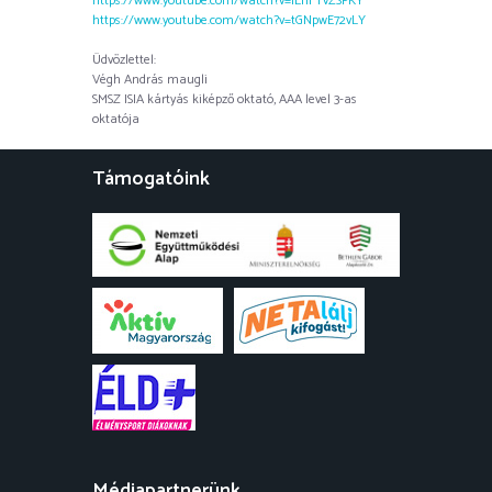
https://www.youtube.com/watch?v=lLnFTvZSPKY
https://www.youtube.com/watch?v=tGNpwE72vLY
Üdvözlettel:
Végh András maugli
SMSZ ISIA kártyás kiképző oktató, AAA level 3-as
oktatója
Támogatóink
Médiapartnerünk