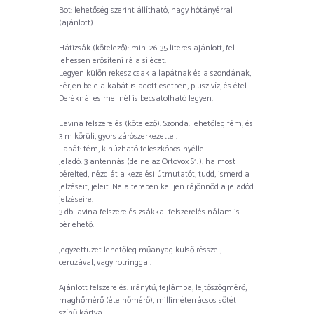
Bot: lehetőség szerint állítható, nagy hótányérral
(ajánlott):.
Hátizsák (kötelező): min. 26-35 literes ajánlott, fel
lehessen erősíteni rá a sílécet.
Legyen külön rekesz csak a lapátnak és a szondának,
Férjen bele a kabát is adott esetben, plusz víz, és étel.
Deréknál és mellnél is becsatolható legyen.
Lavina felszerelés (kötelező): Szonda: lehetőleg fém, és
3 m körüli, gyors zárószerkezettel.
Lapát: fém, kihúzható teleszkópos nyéllel.
Jeladó: 3 antennás (de ne az Ortovox S1!), ha most
bérelted, nézd át a kezelési útmutatót, tudd, ismerd a
jelzéseit, jeleit. Ne a terepen kelljen rájönnöd a jeladód
jelzéseire.
3 db lavina felszerelés zsákkal felszerelés nálam is
bérlehető.
Jegyzetfüzet lehetőleg műanyag külső résszel,
ceruzával, vagy rotringgal.
Ajánlott felszerelés: iránytű, fejlámpa, lejtőszögmérő,
maghőmérő (ételhőmérő), milliméterrácsos sötét
színű kártya