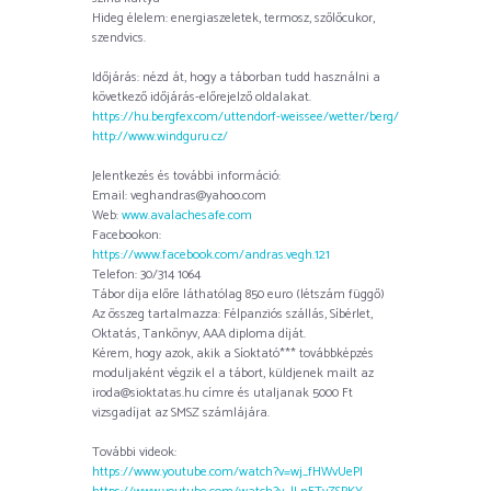
Hideg élelem: energiaszeletek, termosz, szőlőcukor,
szendvics.
Időjárás: nézd át, hogy a táborban tudd használni a
következő időjárás-előrejelző oldalakat.
https://hu.bergfex.com/uttendorf-weissee/wetter/berg/
http://www.windguru.cz/
Jelentkezés és további információ:
Email: veghandras@yahoo.com
Web:
www.avalachesafe.com
Facebookon:
https://www.facebook.com/andras.vegh.121
Telefon: 30/314 1064
Tábor díja előre láthatólag 850 euro (létszám függő)
Az összeg tartalmazza: Félpanziós szállás, Síbérlet,
Oktatás, Tankönyv, AAA diploma díját.
Kérem, hogy azok, akik a Síoktató*** továbbképzés
moduljaként végzik el a tábort, küldjenek mailt az
iroda@sioktatas.hu címre és utaljanak 5000 Ft
vizsgadíjat az SMSZ számlájára.
További videok:
https://www.youtube.com/watch?v=wj_fHWvUePI