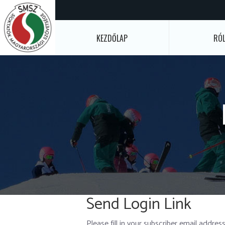
KEZDŐLAP
RÓ
Send Login Link
Please fill in your subscriber email address