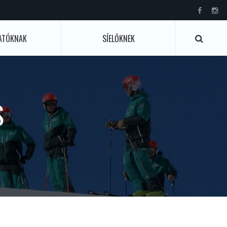
ATÓKNAK
SÍELŐKNEK
S