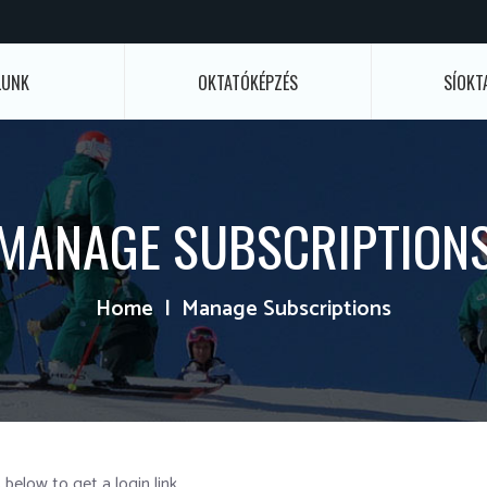
LUNK
OKTATÓKÉPZÉS
SÍOKT
MANAGE SUBSCRIPTION
Home
Manage Subscriptions
 below to get a login link.