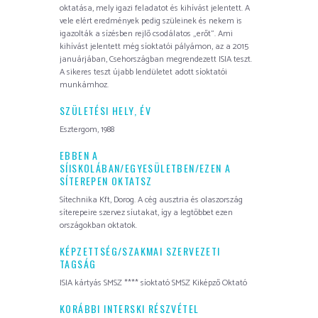
oktatása, mely igazi feladatot és kihívást jelentett. A
vele elért eredmények pedig szüleinek és nekem is
igazolták a sízésben rejlő csodálatos „erőt”. Ami
kihívást jelentett még síoktatói pályámon, az a 2015
januárjában, Csehországban megrendezett ISIA teszt.
A sikeres teszt újabb lendületet adott síoktatói
munkámhoz.
SZÜLETÉSI HELY, ÉV
Esztergom, 1988
EBBEN A
SÍISKOLÁBAN/EGYESÜLETBEN/EZEN A
SÍTEREPEN OKTATSZ
Sítechnika Kft, Dorog. A cég ausztria és olaszország
síterepeire szervez síutakat, így a legtöbbet ezen
országokban oktatok.
KÉPZETTSÉG/SZAKMAI SZERVEZETI
TAGSÁG
ISIA kártyás SMSZ **** síoktató SMSZ Kiképző Oktató
KORÁBBI INTERSKI RÉSZVÉTEL