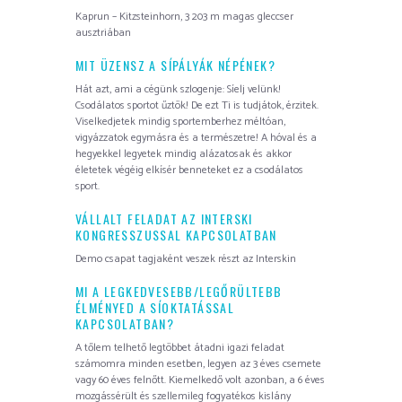
Kaprun – Kitzsteinhorn, 3 203 m magas gleccser
ausztriában
MIT ÜZENSZ A SÍPÁLYÁK NÉPÉNEK?
Hát azt, ami a cégünk szlogenje: Síelj velünk!
Csodálatos sportot űztök! De ezt Ti is tudjátok, érzitek.
Viselkedjetek mindig sportemberhez méltóan,
vigyázzatok egymásra és a természetre! A hóval és a
hegyekkel legyetek mindig alázatosak és akkor
életetek végéig elkísér benneteket ez a csodálatos
sport.
VÁLLALT FELADAT AZ INTERSKI
KONGRESSZUSSAL KAPCSOLATBAN
Demo csapat tagjaként veszek részt az Interskin
MI A LEGKEDVESEBB/LEGŐRÜLTEBB
ÉLMÉNYED A SÍOKTATÁSSAL
KAPCSOLATBAN?
A tőlem telhető legtöbbet átadni igazi feladat
számomra minden esetben, legyen az 3 éves csemete
vagy 60 éves felnőtt. Kiemelkedő volt azonban, a 6 éves
mozgássérült és szellemileg fogyatékos kislány