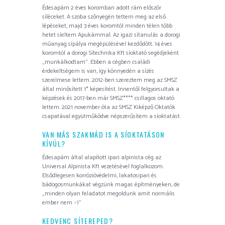
Édesapám 2 éves koromban adott rám először
síléceket. A szoba szőnyegén tettem meg az első
lépéseket, majd 3 éves koromtól minden télen több
hetet síeltem Apukámmal. Az igazi sítanulás a dorogi
műanyag sípálya megépülésével kezdődött. 14 éves
koromtól a dorogi Sítechnika Kft síoktató segédjeként
„munkálkodtam”. Ebben a cégben családi
érdekeltségem is van, így könnyedén a sízés
szerelmese lettem. 2012-ben szereztem meg az SMSZ
által minősített 1* képesítést. Innentől felgyorsultak a
képzések és 2017-ben már SMSZ**** csillagos oktató
lettem. 2021 november óta az SMSZ Kiképző Oktatók
csapatával együtműködve népszerűsítem a síoktatást.
VAN MÁS SZAKMÁD IS A SÍOKTATÁSON
KÍVÜL?
Édesapám által alapított ipari alpinista cég az
Universal Alpinista Kft vezetésével foglalkozom.
Elsődlegesen korrózióvédelmi, lakatosipari és
bádogosmunkákat végzünk magas építményeken, de
„minden olyan feladatot megoldunk amit normális
ember nem :-)”
KEDVENC SÍTEREPED?