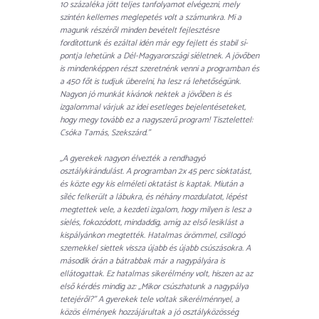
10 százaléka jött teljes tanfolyamot elvégezni, mely
szintén kellemes meglepetés volt a számunkra. Mi a
magunk részéről minden bevételt fejlesztésre
fordítottunk és ezáltal idén már egy fejlett és stabil sí-
pontja lehetünk a Dél-Magyarországi síéletnek. A jövőben
is mindenképpen részt szeretnénk venni a programban és
a 450 főt is tudjuk überelni, ha lesz rá lehetőségünk.
Nagyon jó munkát kívánok nektek a jövőben is és
izgalommal várjuk az idei esetleges bejelentéseteket,
hogy megy tovább ez a nagyszerű program! Tisztelettel:
Csóka Tamás, Szekszárd.”
„A gyerekek nagyon élvezték a rendhagyó
osztálykirándulást. A programban 2x 45 perc síoktatást,
és közte egy kis elméleti oktatást is kaptak. Miután a
síléc felkerült a lábukra, és néhány mozdulatot, lépést
megtettek vele, a kezdeti izgalom, hogy milyen is lesz a
síelés, fokozódott, mindaddig, amíg az első lesiklást a
kispályánkon megtették. Hatalmas örömmel, csillogó
szemekkel siettek vissza újabb és újabb csúszásokra. A
második órán a bátrabbak már a nagypályára is
ellátogattak. Ez hatalmas sikerélmény volt, hiszen az az
első kérdés mindig az: „Mikor csúszhatunk a nagypálya
tetejéről?” A gyerekek tele voltak sikerélménnyel, a
közös élmények hozzájárultak a jó osztályközösség