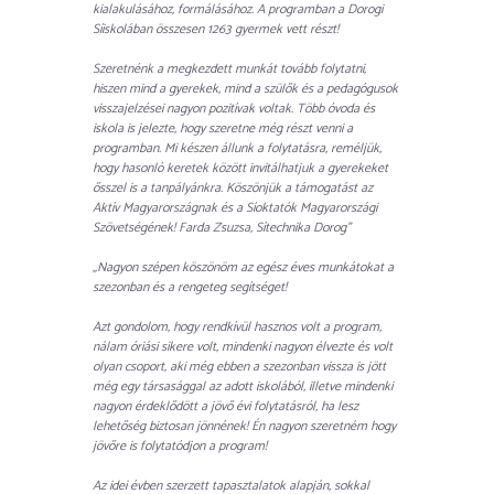
kialakulásához, formálásához. A programban a Dorogi
Síiskolában összesen 1263 gyermek vett részt!
Szeretnénk a megkezdett munkát tovább folytatni,
hiszen mind a gyerekek, mind a szülők és a pedagógusok
visszajelzései nagyon pozitívak voltak. Több óvoda és
iskola is jelezte, hogy szeretne még részt venni a
programban. Mi készen állunk a folytatásra, reméljük,
hogy hasonló keretek között invitálhatjuk a gyerekeket
ősszel is a tanpályánkra. Köszönjük a támogatást az
Aktív Magyarországnak és a Síoktatók Magyarországi
Szövetségének! Farda Zsuzsa, Sítechnika Dorog”
„Nagyon szépen köszönöm az egész éves munkátokat a
szezonban és a rengeteg segítséget!
Azt gondolom, hogy rendkívül hasznos volt a program,
nálam óriási sikere volt, mindenki nagyon élvezte és volt
olyan csoport, aki még ebben a szezonban vissza is jött
még egy társasággal az adott iskolából, illetve mindenki
nagyon érdeklődött a jövő évi folytatásról, ha lesz
lehetőség biztosan jönnének! Én nagyon szeretném hogy
jövőre is folytatódjon a program!
Az idei évben szerzett tapasztalatok alapján, sokkal