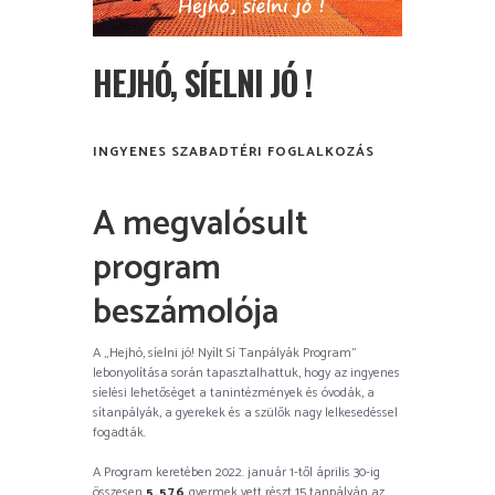
HEJHÓ, SÍELNI JÓ !
INGYENES SZABADTÉRI FOGLALKOZÁS
A megvalósult
program
beszámolója
A „Hejhó, síelni jó! Nyílt Sí Tanpályák Program”
lebonyolítása során tapasztalhattuk, hogy az ingyenes
síelési lehetőséget a tanintézmények és óvodák, a
sítanpályák, a gyerekek és a szülők nagy lelkesedéssel
fogadták.
A Program keretében 2022. január 1-től április 30-ig
összesen
5.576
gyermek vett részt 15 tanpályán az