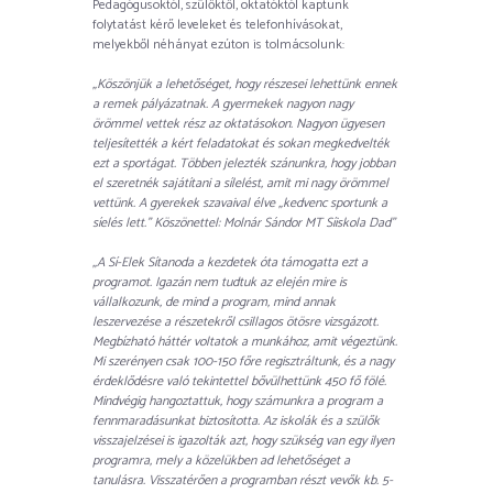
Pedagógusoktól, szülőktől, oktatóktól kaptunk
folytatást kérő leveleket és telefonhívásokat,
melyekből néhányat ezúton is tolmácsolunk:
„Köszönjük a lehetőséget, hogy részesei lehettünk ennek
a remek pályázatnak. A gyermekek nagyon nagy
örömmel vettek rész az oktatásokon. Nagyon ügyesen
teljesítették a kért feladatokat és sokan megkedvelték
ezt a sportágat. Többen jelezték szánunkra, hogy jobban
el szeretnék sajátítani a sílelést, amit mi nagy örömmel
vettünk. A gyerekek szavaival élve „kedvenc sportunk a
síelés lett.” Köszönettel: Molnár Sándor MT Síiskola Dad”
„A Sí-Elek Sítanoda a kezdetek óta támogatta ezt a
programot. Igazán nem tudtuk az elején mire is
vállalkozunk, de mind a program, mind annak
leszervezése a részetekről csillagos ötösre vizsgázott.
Megbízható háttér voltatok a munkához, amit végeztünk.
Mi szerényen csak 100-150 főre regisztráltunk, és a nagy
érdeklődésre való tekintettel bővülhettünk 450 fő fölé.
Mindvégig hangoztattuk, hogy számunkra a program a
fennmaradásunkat biztosította. Az iskolák és a szülők
visszajelzései is igazolták azt, hogy szükség van egy ilyen
programra, mely a közelükben ad lehetőséget a
tanulásra. Visszatérően a programban részt vevők kb. 5-