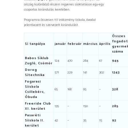
ország különböző részein ingyenes síoktatáson egy-egy
csoportos kirándulás keretében.
Programra összesen 117 intézmény (iskola, óvoda)
jelentkezett és szervezett kirándulást.
Összes
fogadot
Sí tanpálya
január
február
március
április
gyerme
száma
Babos Síklub
124
470
284
67
945
Zugló, Csömör
Dorog
571
229
141
302
1243
Sítechnika
Fogarasi
Síiskola
65
168
95
–
328
Csillebérc,
Óbuda
Freeride Club
135
–
150
–
285
XI. kerület
Pasaréti
Síiskola II.
42
–
35
15
92
kerület