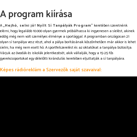
A program kiírása
A
„Hejhó, selni jó! Nyílt Sí Tanpályák Program”
keretében szeretnénk
elérni, hogy legalább 10.000 olyan gyermek próbálhassa ki ingyenesen a síelést, akinek
eddig még nem volt személyes élménye a sportággal. A programban országosan 21
olyan sí tanpálya vesz részt, ahol a pálya borításának köszönhetően már akkor is lehet
síelni, ha még nem esett hó. A sportfelszerelést és az oktatókat a tanpálya biztosítja.
Várjuk az óvodák és iskolák jelentkezését, akik vállalják, hogy a 15-25 fős
gyerekcsoportokat egy délelőtti kirándulás keretében eljuttatják a sí tanpályára.
Képes rádióreklám a Szervezők saját szavaival: