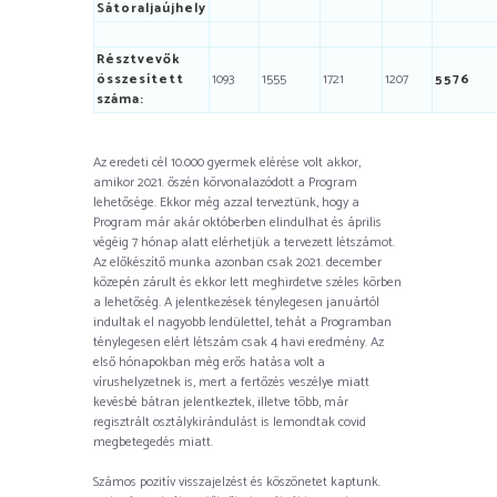
Sátoraljaújhely
Résztvevők
összesített
1093
1555
1721
1207
5576
száma:
Az eredeti cél 10.000 gyermek elérése volt akkor,
amikor 2021. őszén körvonalazódott a Program
lehetősége. Ekkor még azzal terveztünk, hogy a
Program már akár októberben elindulhat és április
végéig 7 hónap alatt elérhetjük a tervezett létszámot.
Az előkészítő munka azonban csak 2021. december
közepén zárult és ekkor lett meghirdetve széles körben
a lehetőség. A jelentkezések ténylegesen januártól
indultak el nagyobb lendülettel, tehát a Programban
ténylegesen elért létszám csak 4 havi eredmény. Az
első hónapokban még erős hatása volt a
vírushelyzetnek is, mert a fertőzés veszélye miatt
kevésbé bátran jelentkeztek, illetve több, már
regisztrált osztálykirándulást is lemondtak covid
megbetegedés miatt.
Számos pozitív visszajelzést és köszönetet kaptunk.