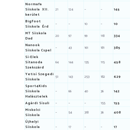
Normafa
Síiskola XII.
21
124
–
–
145
kerület
BigFoot
–
–
10
–
10
Síiskola Érd
MT Síiskola
20
97
99
118
334
Dad
Nanook
–
43
161
181
385
Síiskola Cspel
Sí-Elek
Sítanoda
64
144
135
115
458
Szekszárd
Yetisí Szegedi
51
143
253
182
629
Síiskola
Sport4Kids
Síiskola
–
66
40
36
142
Halásztelek
Agárdi Sísuli
–
–
–
155
155
Miskolci
–
54
318
36
408
Síiskola
Újhelyi
Síiskola
–
17
–
–
17