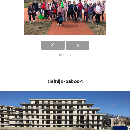
kép 1 / 7
sielnijo-babos-1