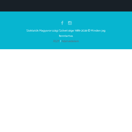
Síoktatók Magyarországi Szövetsége 1989-2026 © Minden jog
fenntartva.
ÁSZF
|
Adatvédelem