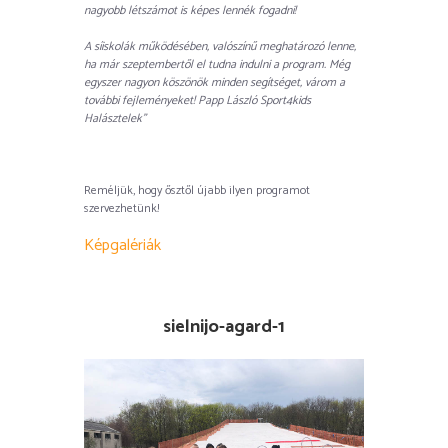
nagyobb létszámot is képes lennék fogadni!
A síiskolák működésében, valószínű meghatározó lenne,
ha már szeptembertől el tudna indulni a program. Még
egyszer nagyon köszönök minden segítséget, várom a
további fejleményeket! Papp László Sport4kids
Halásztelek”
Reméljük, hogy ősztől újabb ilyen programot
szervezhetünk!
Képgalériák
sielnijo-agard-1