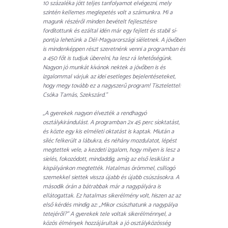
10 százaléka jött teljes tanfolyamot elvégezni, mely
szintén kellemes meglepetés volt a számunkra. Mi a
magunk részéről minden bevételt fejlesztésre
fordítottunk és ezáltal idén már egy fejlett és stabil sí-
pontja lehetünk a Dél-Magyarországi síéletnek. A jövőben
is mindenképpen részt szeretnénk venni a programban és
a 450 főt is tudjuk überelni, ha lesz rá lehetőségünk.
Nagyon jó munkát kívánok nektek a jövőben is és
izgalommal várjuk az idei esetleges bejelentéseteket,
hogy megy tovább ez a nagyszerű program! Tisztelettel:
Csóka Tamás, Szekszárd.”
„A gyerekek nagyon élvezték a rendhagyó
osztálykirándulást. A programban 2x 45 perc síoktatást,
és közte egy kis elméleti oktatást is kaptak. Miután a
síléc felkerült a lábukra, és néhány mozdulatot, lépést
megtettek vele, a kezdeti izgalom, hogy milyen is lesz a
síelés, fokozódott, mindaddig, amíg az első lesiklást a
kispályánkon megtették. Hatalmas örömmel, csillogó
szemekkel siettek vissza újabb és újabb csúszásokra. A
második órán a bátrabbak már a nagypályára is
ellátogattak. Ez hatalmas sikerélmény volt, hiszen az az
első kérdés mindig az: „Mikor csúszhatunk a nagypálya
tetejéről?” A gyerekek tele voltak sikerélménnyel, a
közös élmények hozzájárultak a jó osztályközösség