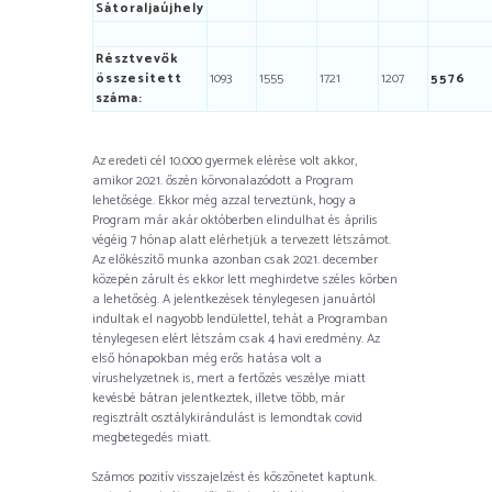
Sátoraljaújhely
Résztvevők
összesített
1093
1555
1721
1207
5576
száma:
Az eredeti cél 10.000 gyermek elérése volt akkor,
amikor 2021. őszén körvonalazódott a Program
lehetősége. Ekkor még azzal terveztünk, hogy a
Program már akár októberben elindulhat és április
végéig 7 hónap alatt elérhetjük a tervezett létszámot.
Az előkészítő munka azonban csak 2021. december
közepén zárult és ekkor lett meghirdetve széles körben
a lehetőség. A jelentkezések ténylegesen januártól
indultak el nagyobb lendülettel, tehát a Programban
ténylegesen elért létszám csak 4 havi eredmény. Az
első hónapokban még erős hatása volt a
vírushelyzetnek is, mert a fertőzés veszélye miatt
kevésbé bátran jelentkeztek, illetve több, már
regisztrált osztálykirándulást is lemondtak covid
megbetegedés miatt.
Számos pozitív visszajelzést és köszönetet kaptunk.