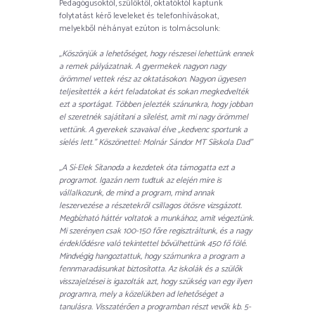
Pedagógusoktól, szülőktől, oktatóktól kaptunk
folytatást kérő leveleket és telefonhívásokat,
melyekből néhányat ezúton is tolmácsolunk:
„Köszönjük a lehetőséget, hogy részesei lehettünk ennek
a remek pályázatnak. A gyermekek nagyon nagy
örömmel vettek rész az oktatásokon. Nagyon ügyesen
teljesítették a kért feladatokat és sokan megkedvelték
ezt a sportágat. Többen jelezték szánunkra, hogy jobban
el szeretnék sajátítani a sílelést, amit mi nagy örömmel
vettünk. A gyerekek szavaival élve „kedvenc sportunk a
síelés lett.” Köszönettel: Molnár Sándor MT Síiskola Dad”
„A Sí-Elek Sítanoda a kezdetek óta támogatta ezt a
programot. Igazán nem tudtuk az elején mire is
vállalkozunk, de mind a program, mind annak
leszervezése a részetekről csillagos ötösre vizsgázott.
Megbízható háttér voltatok a munkához, amit végeztünk.
Mi szerényen csak 100-150 főre regisztráltunk, és a nagy
érdeklődésre való tekintettel bővülhettünk 450 fő fölé.
Mindvégig hangoztattuk, hogy számunkra a program a
fennmaradásunkat biztosította. Az iskolák és a szülők
visszajelzései is igazolták azt, hogy szükség van egy ilyen
programra, mely a közelükben ad lehetőséget a
tanulásra. Visszatérően a programban részt vevők kb. 5-