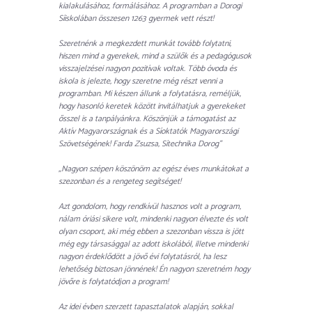
kialakulásához, formálásához. A programban a Dorogi
Síiskolában összesen 1263 gyermek vett részt!
Szeretnénk a megkezdett munkát tovább folytatni,
hiszen mind a gyerekek, mind a szülők és a pedagógusok
visszajelzései nagyon pozitívak voltak. Több óvoda és
iskola is jelezte, hogy szeretne még részt venni a
programban. Mi készen állunk a folytatásra, reméljük,
hogy hasonló keretek között invitálhatjuk a gyerekeket
ősszel is a tanpályánkra. Köszönjük a támogatást az
Aktív Magyarországnak és a Síoktatók Magyarországi
Szövetségének! Farda Zsuzsa, Sítechnika Dorog”
„Nagyon szépen köszönöm az egész éves munkátokat a
szezonban és a rengeteg segítséget!
Azt gondolom, hogy rendkívül hasznos volt a program,
nálam óriási sikere volt, mindenki nagyon élvezte és volt
olyan csoport, aki még ebben a szezonban vissza is jött
még egy társasággal az adott iskolából, illetve mindenki
nagyon érdeklődött a jövő évi folytatásról, ha lesz
lehetőség biztosan jönnének! Én nagyon szeretném hogy
jövőre is folytatódjon a program!
Az idei évben szerzett tapasztalatok alapján, sokkal