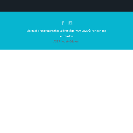
Síoktatók Magyarországi Szövetsége 1989-2026 © Minden jog
fenntartva.
ÁSZF
|
Adatvédelem