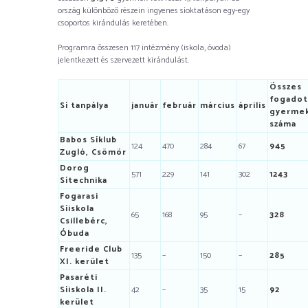
ország különböző részein ingyenes síoktatáson egy-egy
csoportos kirándulás keretében.
Programra összesen 117 intézmény (iskola, óvoda)
jelentkezett és szervezett kirándulást.
Összes
fogadot
Sí tanpálya
január
február
március
április
gyerme
száma
Babos Síklub
124
470
284
67
945
Zugló, Csömör
Dorog
571
229
141
302
1243
Sítechnika
Fogarasi
Síiskola
65
168
95
–
328
Csillebérc,
Óbuda
Freeride Club
135
–
150
–
285
XI. kerület
Pasaréti
Síiskola II.
42
–
35
15
92
kerület