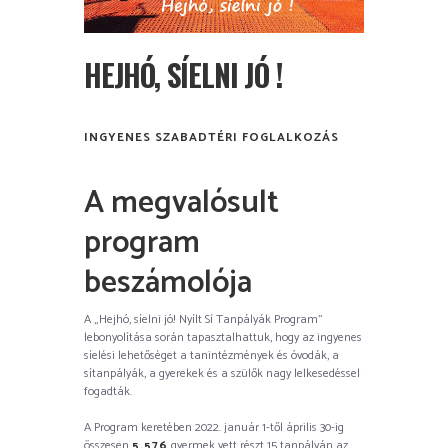
HEJHÓ, SÍELNI JÓ !
INGYENES SZABADTÉRI FOGLALKOZÁS
A megvalósult
program
beszámolója
A „Hejhó, síelni jó! Nyílt Sí Tanpályák Program”
lebonyolítása során tapasztalhattuk, hogy az ingyenes
síelési lehetőséget a tanintézmények és óvodák, a
sítanpályák, a gyerekek és a szülők nagy lelkesedéssel
fogadták.
A Program keretében 2022. január 1-től április 30-ig
összesen
5.576
gyermek vett részt 15 tanpályán az