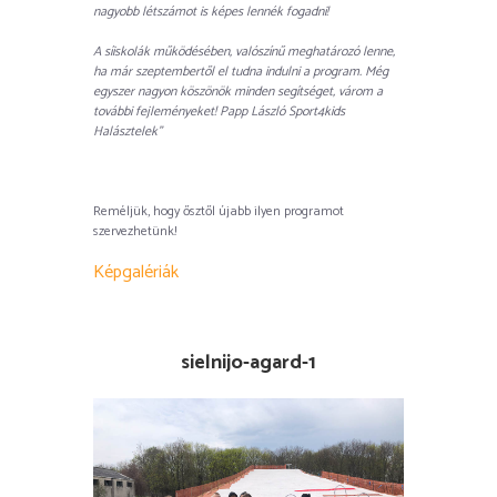
nagyobb létszámot is képes lennék fogadni!
A síiskolák működésében, valószínű meghatározó lenne,
ha már szeptembertől el tudna indulni a program. Még
egyszer nagyon köszönök minden segítséget, várom a
további fejleményeket! Papp László Sport4kids
Halásztelek”
Reméljük, hogy ősztől újabb ilyen programot
szervezhetünk!
Képgalériák
sielnijo-agard-1