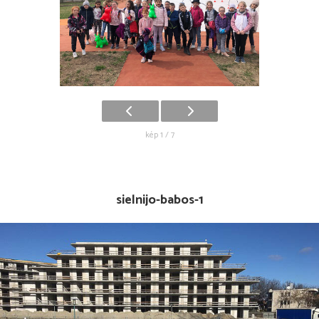
kép 1 / 7
sielnijo-babos-1