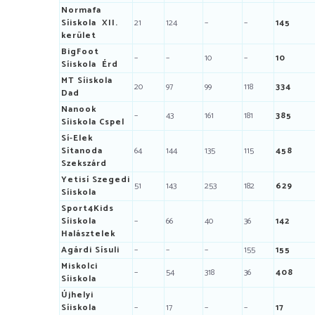
Normafa
Síiskola XII.
21
124
–
–
145
kerület
BigFoot
–
–
10
–
10
Síiskola Érd
MT Síiskola
20
97
99
118
334
Dad
Nanook
–
43
161
181
385
Síiskola Cspel
Sí-Elek
Sítanoda
64
144
135
115
458
Szekszárd
Yetisí Szegedi
51
143
253
182
629
Síiskola
Sport4Kids
Síiskola
–
66
40
36
142
Halásztelek
Agárdi Sísuli
–
–
–
155
155
Miskolci
–
54
318
36
408
Síiskola
Újhelyi
Síiskola
–
17
–
–
17