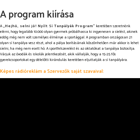
A program kiírása
A
„Hejhó, selni jó! Nyílt Sí Tanpályák Program”
keretében szeretnénk
elérni, hogy legalább 10.000 olyan gyermek próbálhassa ki ingyenesen a síelést, akinek
eddig még nem volt személyes élménye a sportággal. A programban országosan 21
olyan sí tanpálya vesz részt, ahol a pálya borításának köszönhetően már akkor is lehet
síelni, ha még nem esett hó. A sportfelszerelést és az oktatókat a tanpálya biztosítja.
Várjuk az óvodák és iskolák jelentkezését, akik vállalják, hogy a 15-25 fős
gyerekcsoportokat egy délelőtti kirándulás keretében eljuttatják a sí tanpályára.
Képes rádióreklám a Szervezők saját szavaival: